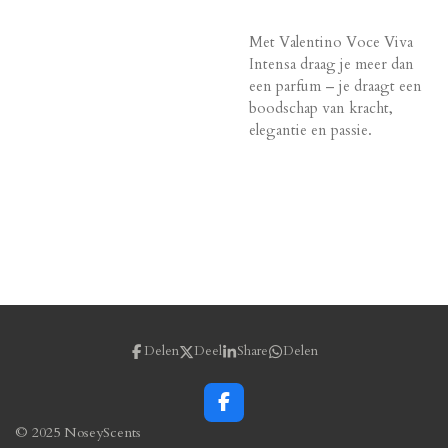
Met Valentino Voce Viva
Intensa draag je meer dan
een parfum – je draagt een
boodschap van kracht,
elegantie en passie.
Delen
Deel
Share
Delen
F
a
© 2025 NoseyScents
c