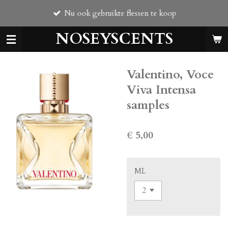
Ga
Nu ook gebruikte flessen te koop
direct
naar
NOSEYSCENTS
de
hoofdinhoud
Valentino, Voce
Viva Intensa
samples
€ 5,00
ML