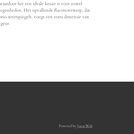
 waardoor het een ideale keuze is voor zowel
gelegenheden. Het opvallende flaconontwerp, dat
rso weerspiegelt, voegt een extra dimensie van
 geur.
Powered by
JouwWeb