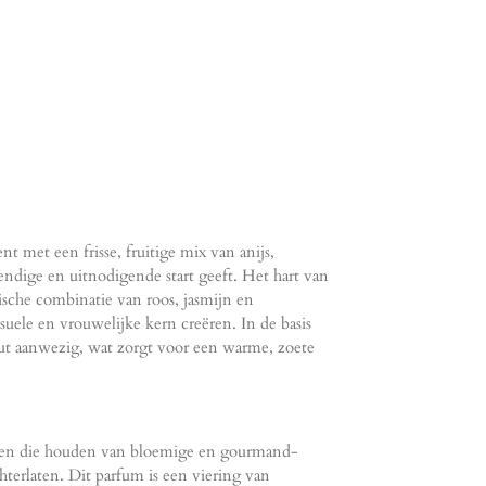
nt met een frisse, fruitige mix van anijs,
endige en uitnodigende start geeft. Het hart van
sche combinatie van roos, jasmijn en
suele en vrouwelijke kern creëren. In de basis
out aanwezig, wat zorgt voor een warme, zoete
uwen die houden van bloemige en gourmand-
hterlaten. Dit parfum is een viering van