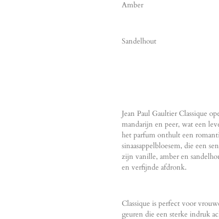
Amber
Sandelhout
Jean Paul Gaultier Classique ope
mandarijn en peer, wat een lev
het parfum onthult een romanti
sinaasappelbloesem, die een sen
zijn vanille, amber en sandelh
en verfijnde afdronk.
Classique is perfect voor vro
geuren die een sterke indruk ac