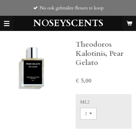
Ga
Nu ook gebruikte flessen te koop
direct
naar
NOSEYSCENTS
de
hoofdinhoud
Theodoros
Kalotinis, Pear
Gelato
€ 5,00
ML2