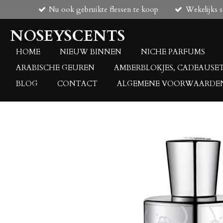
Nu ook gebruikte flessen te koop
Wekelijks 
Ga
direct
NOSEYSCENTS
naar
de
HOME
NIEUW BINNEN
NICHE PARFUMS
hoofdinhoud
ARABISCHE GEUREN
AMBERBLOKJES, CADEAUSE
BLOG
CONTACT
ALGEMENE VOORWAARDE