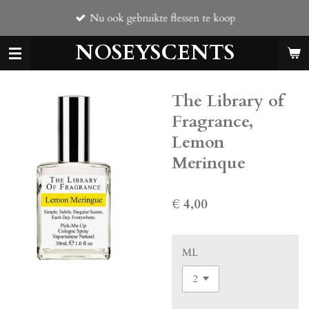
Ga
Nu ook gebruikte flessen te koop
direct
naar
NOSEYSCENTS
de
hoofdinhoud
The Library of
Fragrance,
Lemon
Merinque
€ 4,00
ML