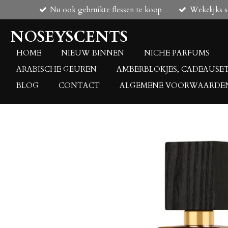
Nu ook gebruikte flessen te koop
Wekelijks 
Ga
direct
NOSEYSCENTS
naar
de
HOME
NIEUW BINNEN
NICHE PARFUMS
hoofdinhoud
ARABISCHE GEUREN
AMBERBLOKJES, CADEAUSE
BLOG
CONTACT
ALGEMENE VOORWAARDE