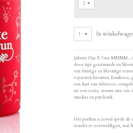
In winkelwage
Juliette Has A Gun MMMM... is
door zijn gourmande en bloemi
van fruitige en bloemige tone
topnoten bevatten framboos, g
een hart van tuberoos, oranjeb
uit een zoete, warme mix van va
muskus en patchouli​​​​​​.
Het parfum is zowel speels als 
zonder te overweldigen, wat he