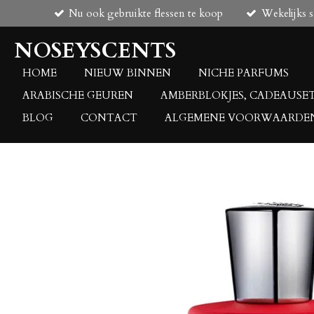
Nu ook gebruikte flessen te koop
Wekelijks 
Ga
direct
NOSEYSCENTS
naar
de
HOME
NIEUW BINNEN
NICHE PARFUMS
hoofdinhoud
ARABISCHE GEUREN
AMBERBLOKJES, CADEAUSE
BLOG
CONTACT
ALGEMENE VOORWAARDE