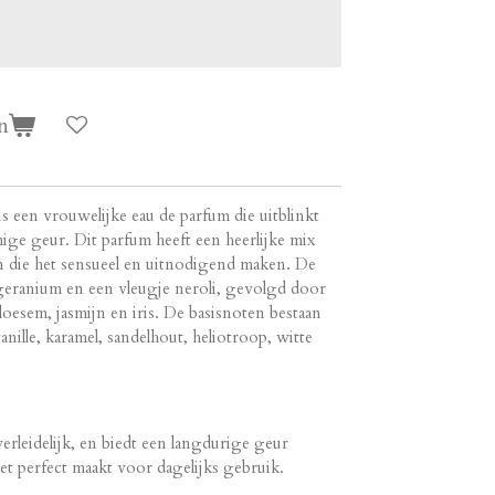
n
 een vrouwelijke eau de parfum die uitblinkt
ge geur. Dit parfum heeft een heerlijke mix
n die het sensueel en uitnodigend maken. De
eranium en een vleugje neroli, gevolgd door
loesem, jasmijn en iris. De basisnoten bestaan
nille, karamel, sandelhout, heliotroop, witte
verleidelijk, en biedt een langdurige geur
t perfect maakt voor dagelijks gebruik​​.