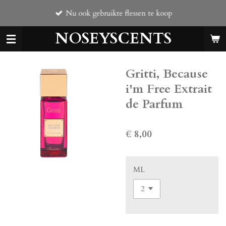
Ga
Nu ook gebruikte flessen te koop
direct
naar
NOSEYSCENTS
de
hoofdinhoud
Gritti, Because
i'm Free Extrait
de Parfum
€ 8,00
ML