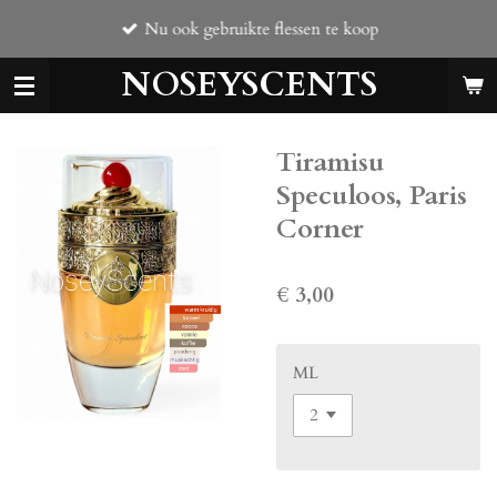
Ga
Nu ook gebruikte flessen te koop
direct
naar
NOSEYSCENTS
de
hoofdinhoud
Tiramisu
Speculoos, Paris
Corner
€ 3,00
ML