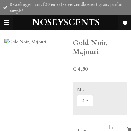
Bestellingen vanaf 30 euro (ex verzendkosten) gratis parfum
Ga
sample!
direct
naar
NOSEYSCENTS
de
hoofdinhoud
Gold Noir,
Majouri
€ 4,50
ML
In