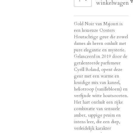
winkelwagen
Gold Noir van Majouri is
een luxueuze Oosters
Houtachtige geur die zowel
dames als heren omhult met
pure elegantie en mysterie.
Gelanceerd in 2019 door de
getalenteerde parfumeur
Cyrill Roland, opent deze
geur met een warme en
kruidige mix van kaneel,
heliotroop (vanillebloem) en
verfijnde witte houtsoorten.
Het hart onthult een rijke
combinatie van sensuele
amber, sappige pruim en
intens leer, die een diep,
verleidelijk karakter