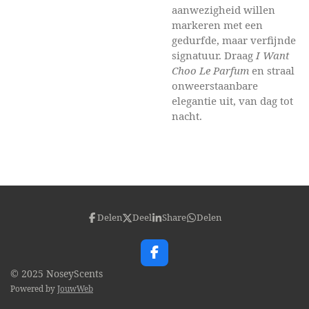
aanwezigheid willen
markeren met een
gedurfde, maar verfijnde
signatuur. Draag
I Want
Choo Le Parfum
en straal
onweerstaanbare
elegantie uit, van dag tot
nacht.
Delen
Deel
Share
Delen
F
a
© 2025 NoseyScents
c
Powered by
JouwWeb
e
b