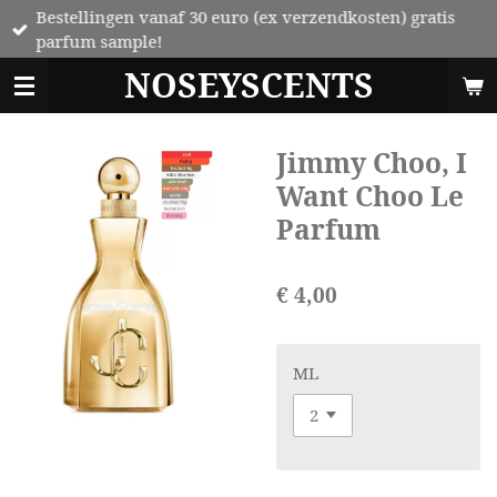
Bestellingen vanaf 30 euro (ex verzendkosten) gratis
Ga
parfum sample!
direct
naar
NOSEYSCENTS
de
hoofdinhoud
Jimmy Choo, I
Want Choo Le
Parfum
€ 4,00
ML