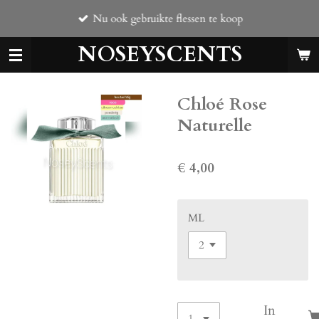
Ga
Nu ook gebruikte flessen te koop
direct
naar
NOSEYSCENTS
de
hoofdinhoud
Chloé Rose
Naturelle
€ 4,00
ML
In