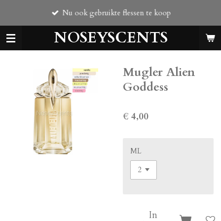
Ga
Nu ook gebruikte flessen te koop
direct
naar
NOSEYSCENTS
de
hoofdinhoud
Mugler Alien
Goddess
€ 4,00
ML
In