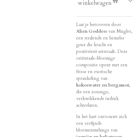
winkelwagen
Laat je betoveren door
Alien Goddess
van Mugler,
een stralende en hemelse
geur die kracht en
positiviteit uitstraalt. Deze
oriëntaals-bloemige
compositie opent met een
frisse en exotische
sprankeling van
kokoswater en bergamot
,
die een zonnige,
verkwikkende indruk
achterlaten.
In het hart ontvouwt zich
een verfijnde
bloemenmelange van
jasmijn en heliotroop