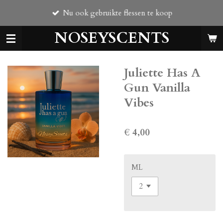
Ga
Nu ook gebruikte flessen te koop
direct
naar
NOSEYSCENTS
de
hoofdinhoud
Juliette Has A
Gun Vanilla
Vibes
€ 4,00
ML