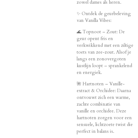
zowel dames als heren.
✨ Ontdek de geurbeleving
van Vanilla Vibes:
🌊 Topnoot – Zout: De
geur opent fris en
verkwikkend met een ziltige
toets van zee-zout. Alsof je
langs een zonovergoten
kustlijn loopt – sprankelend
en energiek.
🌺 Hartnoten – Vanille-
extract & Orchidee: Daarna
ontvouwt zich een warme,
zachte combinatie van
vanille en orchidee. Deze
hartnoten zorgen voor een
sensuele, lichtzoete twist die
perfect in balans is.