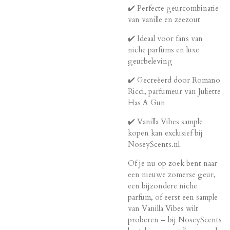
✔️ Perfecte geurcombinatie
van vanille en zeezout
✔️ Ideaal voor fans van
niche parfums en luxe
geurbeleving
✔️ Gecreëerd door Romano
Ricci, parfumeur van Juliette
Has A Gun
✔️ Vanilla Vibes sample
kopen kan exclusief bij
NoseyScents.nl
Of je nu op zoek bent naar
een nieuwe zomerse geur,
een bijzondere niche
parfum, of eerst een sample
van Vanilla Vibes wilt
proberen – bij NoseyScents