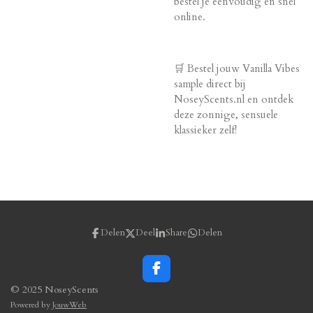
bestel je eenvoudig en snel
online.
🛒 Bestel jouw Vanilla Vibes
sample direct bij
NoseyScents.nl en ontdek
deze zonnige, sensuele
klassieker zelf!
Delen
Deel
Share
Delen
F
a
© 2025 NoseyScents
c
Powered by
JouwWeb
e