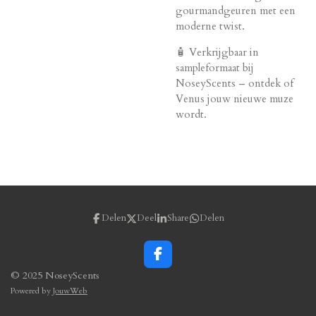
gourmandgeuren met een
moderne twist.
🧴 Verkrijgbaar in
sampleformaat bij
NoseyScents – ontdek of
Venus jouw nieuwe muze
wordt.
Delen
Deel
Share
Delen
F
a
© 2025 NoseyScents
c
Powered by
JouwWeb
e
b