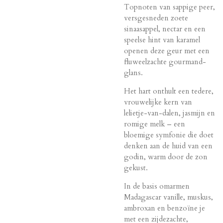
Topnoten van sappige peer,
versgesneden zoete
sinaasappel, nectar en een
speelse hint van karamel
openen deze geur met een
fluweelzachte gourmand-
glans.
Het hart onthult een tedere,
vrouwelijke kern van
lelietje-van-dalen, jasmijn en
romige melk – een
bloemige symfonie die doet
denken aan de huid van een
godin, warm door de zon
gekust.
In de basis omarmen
Madagascar vanille, muskus,
ambroxan en benzoïne je
met een zijdezachte,