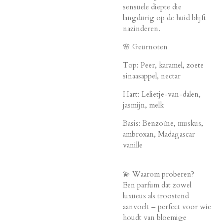
sensuele diepte die
langdurig op de huid blijft
nazinderen.
🌸 Geurnoten
Top: Peer, karamel, zoete
sinaasappel, nectar
Hart: Lelietje-van-dalen,
jasmijn, melk
Basis: Benzoïne, muskus,
ambroxan, Madagascar
vanille
💫 Waarom proberen?
Een parfum dat zowel
luxueus als troostend
aanvoelt – perfect voor wie
houdt van bloemige