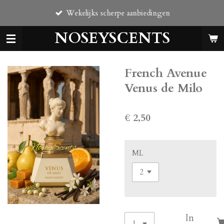
Ga
Wekelijks scherpe aanbiedingen
direct
naar
NOSEYSCENTS
de
hoofdinhoud
French Avenue
Venus de Milo
€ 2,50
ML
In