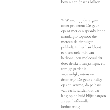
boven een Spaans balkon.
✨ Waarom jij deze geur
moet proberen: De geur
opent met een sprankelende
mandarijn-topnoot die
meteen de zintuigen
prikkelt. In het hart bloeit
een sensuele mix van
hedione, een molecuul dat
doet denken aan jasmijn, en
romige gardenia –
vrouwelijk, intens en
dromerig. De geur eindigt
op een warme, diepe basis
van zacht sandelhout dat
lang op de huid blijft hangen
als een liefdevolle
herinnering.