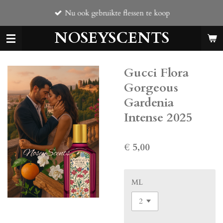
Ga
Nu ook gebruikte flessen te koop
direct
naar
NOSEYSCENTS
de
hoofdinhoud
Gucci Flora
Gorgeous
Gardenia
Intense 2025
€ 5,00
ML