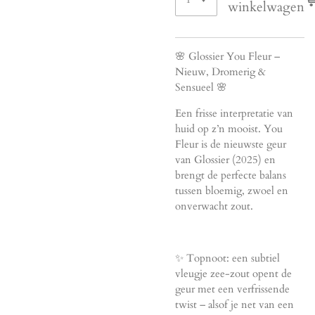
winkelwagen
🌸 Glossier You Fleur –
Nieuw, Dromerig &
Sensueel 🌸
Een frisse interpretatie van
huid op z’n mooist. You
Fleur is de nieuwste geur
van Glossier (2025) en
brengt de perfecte balans
tussen bloemig, zwoel en
onverwacht zout.
✨ Topnoot: een subtiel
vleugje zee-zout opent de
geur met een verfrissende
twist – alsof je net van een