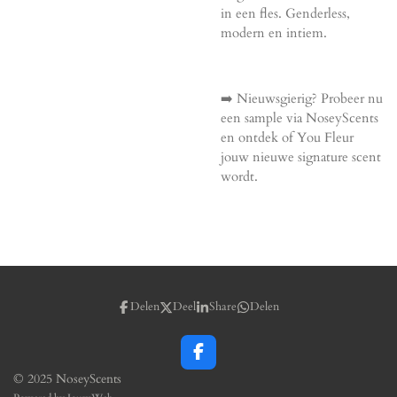
in een fles. Genderless,
modern en intiem.
➡️ Nieuwsgierig? Probeer nu
een sample via NoseyScents
en ontdek of You Fleur
jouw nieuwe signature scent
wordt.
Delen
Deel
Share
Delen
F
a
© 2025 NoseyScents
c