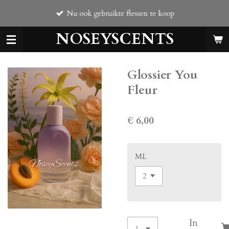
Ga
Nu ook gebruikte flessen te koop
direct
naar
NOSEYSCENTS
de
hoofdinhoud
Glossier You
Fleur
€ 6,00
ML
In