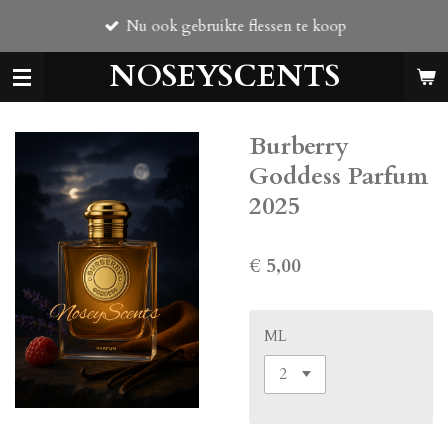
Ga
Nu ook gebruikte flessen te koop
direct
naar
NOSEYSCENTS
de
hoofdinhoud
Burberry
Goddess Parfum
2025
€ 5,00
ML