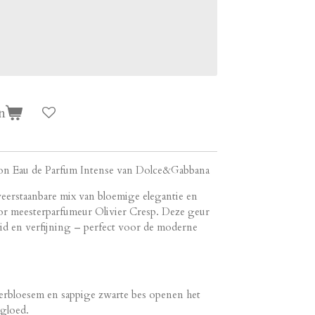
n
n Eau de Parfum Intense van Dolce&Gabbana
weerstaanbare mix van bloemige elegantie en
oor meesterparfumeur Olivier Cresp. Deze geur
eid en verfijning – perfect voor de moderne
erbloesem en sappige zwarte bes openen het
 gloed.