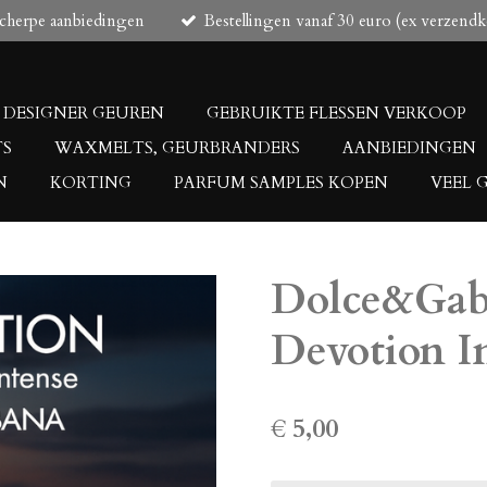
scherpe aanbiedingen
Bestellingen vanaf 30 euro (ex verzendk
DESIGNER GEUREN
GEBRUIKTE FLESSEN VERKOOP
TS
WAXMELTS, GEURBRANDERS
AANBIEDINGEN
N
KORTING
PARFUM SAMPLES KOPEN
VEEL 
Dolce&Ga
Devotion I
€ 5,00