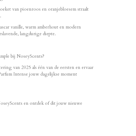
oeket van pioenroos en oranjebloesem straalt
.
ascar vanille, warm amberhout en modern
lavende, langdurige diepte.
mple bij NoseyScents?
ering van 2025 als één van de eersten en ervaar
Parfum Intense jouw dagelijkse moment
NoseyScents en ontdek of dit jouw nieuwe