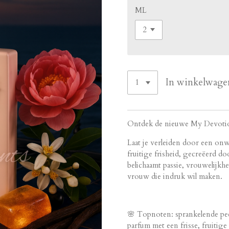
ML
In winkelwage
Ontdek de nieuwe My Devotio
Laat je verleiden door een on
fruitige frisheid, gecreëerd d
belichaamt passie, vrouwelijkh
vrouw die indruk wil maken.
🌸 Topnoten: sprankelende pe
parfum met een frisse, fruitige