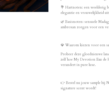
💐 Hartnoten: een weelderig b
elegantie en vrouwelijkheid uit
🌿 Basisnoten: sensuele Madag
ambroxan zorgen voor een vers
💎 Waarom kiezen voor een sa
Probeer deze gloednieuwe lanc
zelf hoe My Devotion Eau de 
verandert in pure luxe.
👉 Bestel nu jouw sample bij 
signature scent wordt!