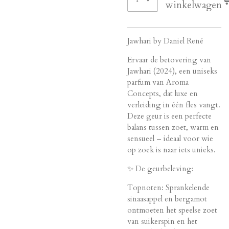
winkelwagen
Jawhari by Daniel René
Ervaar de betovering van
Jawhari (2024), een uniseks
parfum van Aroma
Concepts, dat luxe en
verleiding in één fles vangt.
Deze geur is een perfecte
balans tussen zoet, warm en
sensueel – ideaal voor wie
op zoek is naar iets unieks.
✨ De geurbeleving:
Topnoten: Sprankelende
sinaasappel en bergamot
ontmoeten het speelse zoet
van suikerspin en het