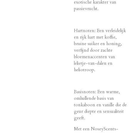
exotische karakter van
passievrucht.
Hartnoten: Een verleidelijk
en rijk hart met koffie,
bruine suiker en honing,
verfijnd door zachte
bloemenaccenten van
lelietje-van-dalen en
heliotroop.
Basisnoten: Een warme,
omhullende basis van
tonkaboon en vanille die de
geur diepte en sensualiteit
geeft.
Met een NoseyScents-