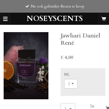
Ga
Nu ook gebruikte flessen te koop
direct
naar
NOSEYSCENTS
de
hoofdinhoud
Jawhari Daniel
René
€ 4,00
ML
In