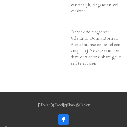
verleidelijk, elegant en vol
karakter.
Ontdek de magie van
Valentino Donna Born in
Roma Intense en bestel een
sample bij NoseyScents om
deze onweerstaanbare geur
zelf te ervaren.
Delen
Deel
Share
Delen
F
a