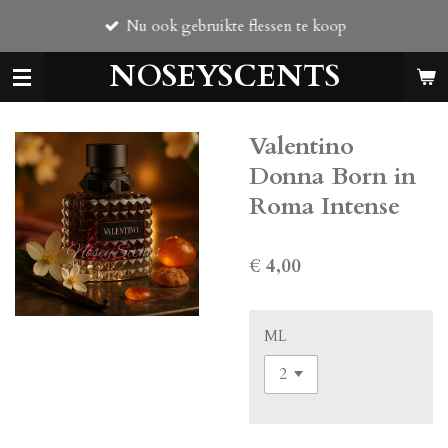
Ga
Nu ook gebruikte flessen te koop
direct
naar
NOSEYSCENTS
de
hoofdinhoud
Valentino
Donna Born in
Roma Intense
€ 4,00
ML