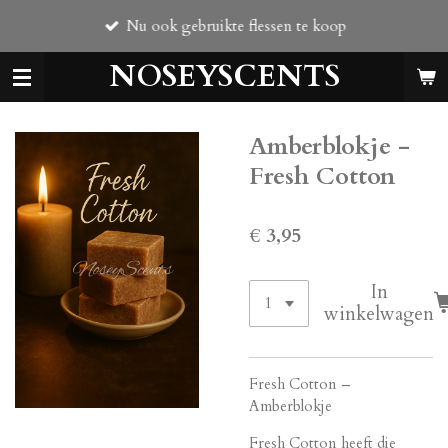
Ga
Nu ook gebruikte flessen te koop
direct
naar
NOSEYSCENTS
de
hoofdinhoud
Amberblokje -
Fresh Cotton
€ 3,95
In
winkelwagen
Fresh Cotton –
Amberblokje
Fresh Cotton heeft die