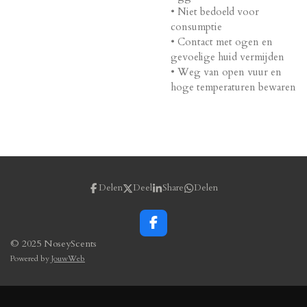
• Niet bedoeld voor
consumptie
• Contact met ogen en
gevoelige huid vermijden
• Weg van open vuur en
hoge temperaturen bewaren
Delen
Deel
Share
Delen
F
a
© 2025 NoseyScents
c
Powered by
JouwWeb
e
b
o
o