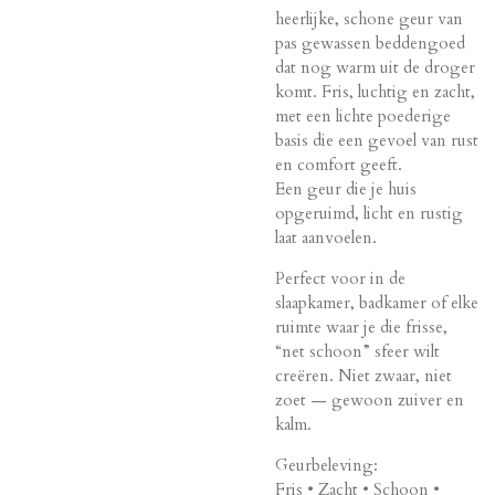
heerlijke, schone geur van
pas gewassen beddengoed
dat nog warm uit de droger
komt. Fris, luchtig en zacht,
met een lichte poederige
basis die een gevoel van rust
en comfort geeft.
Een geur die je huis
opgeruimd, licht en rustig
laat aanvoelen.
Perfect voor in de
slaapkamer, badkamer of elke
ruimte waar je die frisse,
“net schoon” sfeer wilt
creëren. Niet zwaar, niet
zoet — gewoon zuiver en
kalm.
Geurbeleving:
Fris • Zacht • Schoon •