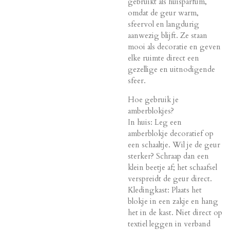
gebruikt als huisparfum,
omdat de geur warm,
sfeervol en langdurig
aanwezig blijft. Ze staan
mooi als decoratie en geven
elke ruimte direct een
gezellige en uitnodigende
sfeer.
Hoe gebruik je
amberblokjes?
In huis: Leg een
amberblokje decoratief op
een schaaltje. Wil je de geur
sterker? Schraap dan een
klein beetje af; het schaafsel
verspreidt de geur direct.
Kledingkast: Plaats het
blokje in een zakje en hang
het in de kast. Niet direct op
textiel leggen in verband