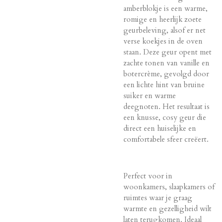
amberblokje is een warme,
romige en heerlijk zoete
geurbeleving, alsof er net
verse koekjes in de oven
staan. Deze geur opent met
zachte tonen van vanille en
botercrème, gevolgd door
een lichte hint van bruine
suiker en warme
deegnoten. Het resultaat is
een knusse, cosy geur die
direct een huiselijke en
comfortabele sfeer creëert.
Perfect voor in
woonkamers, slaapkamers of
ruimtes waar je graag
warmte en gezelligheid wilt
laten terugkomen. Ideaal