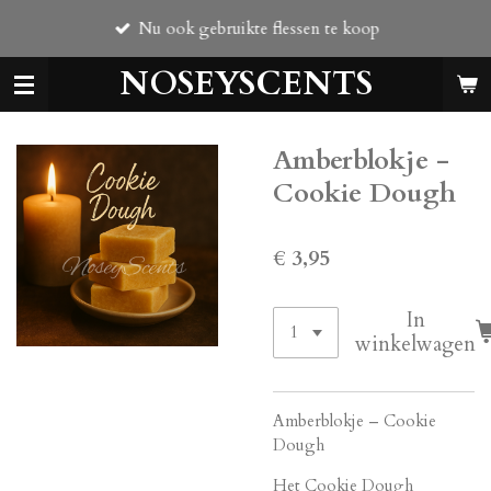
Ga
Nu ook gebruikte flessen te koop
direct
naar
NOSEYSCENTS
de
hoofdinhoud
Amberblokje -
Cookie Dough
€ 3,95
In
winkelwagen
Amberblokje – Cookie
Dough
Het Cookie Dough