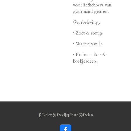
voor liefhebbers van
gourmand geuren.
Geurbeleving:
• Zoet & romig
• Warme vanille
• Bruine suiker &
koekjesdeeg
Delen
Deel
Share
Delen