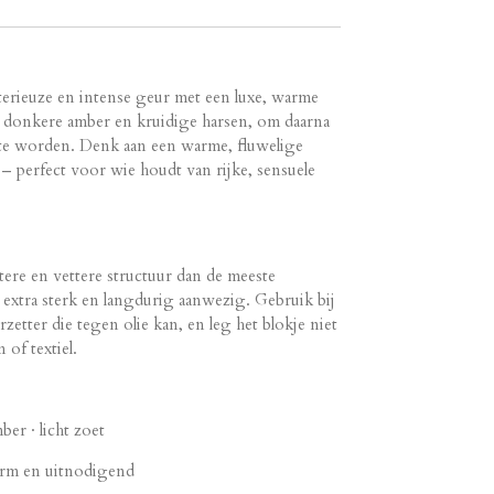
sterieuze en intense geur met een luxe, warme
t donkere amber en kruidige harsen, om daarna
t te worden. Denk aan een warme, fluwelige
– perfect voor wie houdt van rijke, sensuele
tere en vettere structuur dan de meeste
 extra sterk en langdurig aanwezig. Gebruik bij
zetter die tegen olie kan, en leg het blokje niet
of textiel.
er · licht zoet
 warm en uitnodigend