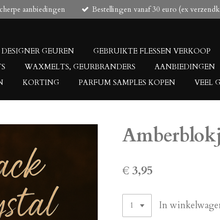
scherpe aanbiedingen
Bestellingen vanaf 30 euro (ex verzendk
DESIGNER GEUREN
GEBRUIKTE FLESSEN VERKOOP
TS
WAXMELTS, GEURBRANDERS
AANBIEDINGEN
N
KORTING
PARFUM SAMPLES KOPEN
VEEL 
Amberblokj
€ 3,95
In winkelwage