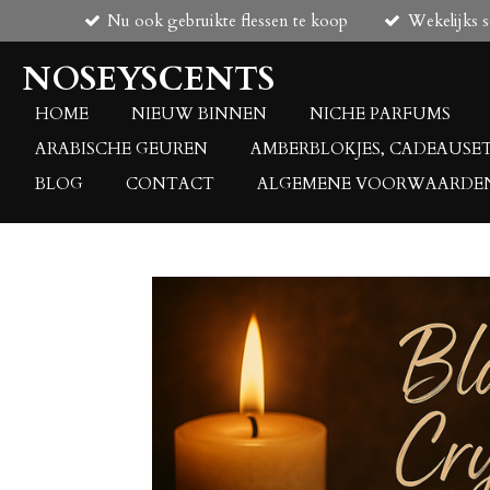
Nu ook gebruikte flessen te koop
Wekelijks 
Ga
direct
NOSEYSCENTS
naar
de
HOME
NIEUW BINNEN
NICHE PARFUMS
hoofdinhoud
ARABISCHE GEUREN
AMBERBLOKJES, CADEAUSE
BLOG
CONTACT
ALGEMENE VOORWAARDE