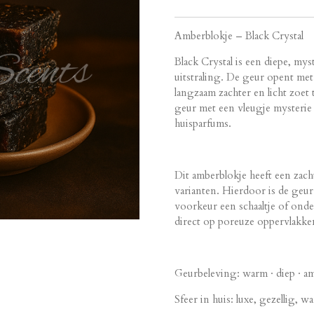
Amberblokje – Black Crystal
Black Crystal is een diepe, my
uitstraling. De geur opent me
langzaam zachter en licht zoe
geur met een vleugje mysterie 
huisparfums.
Dit amberblokje heeft een zach
varianten. Hierdoor is de geur
voorkeur een schaaltje of onder
direct op poreuze oppervlakken 
Geurbeleving: warm · diep · amb
Sfeer in huis: luxe, gezellig,