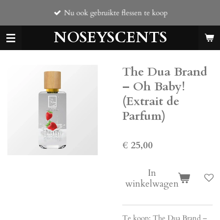
Ga
Nu ook gebruikte flessen te koop
direct
naar
NOSEYSCENTS
de
hoofdinhoud
The Dua Brand
– Oh Baby!
(Extrait de
Parfum)
€ 25,00
In
winkelwagen
Te koop: The Dua Brand –