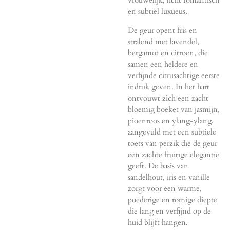
vrouwelijk, licht romantisch
en subtiel luxueus.
De geur opent fris en
stralend met lavendel,
bergamot en citroen, die
samen een heldere en
verfijnde citrusachtige eerste
indruk geven. In het hart
ontvouwt zich een zacht
bloemig boeket van jasmijn,
pioenroos en ylang-ylang,
aangevuld met een subtiele
toets van perzik die de geur
een zachte fruitige elegantie
geeft. De basis van
sandelhout, iris en vanille
zorgt voor een warme,
poederige en romige diepte
die lang en verfijnd op de
huid blijft hangen.