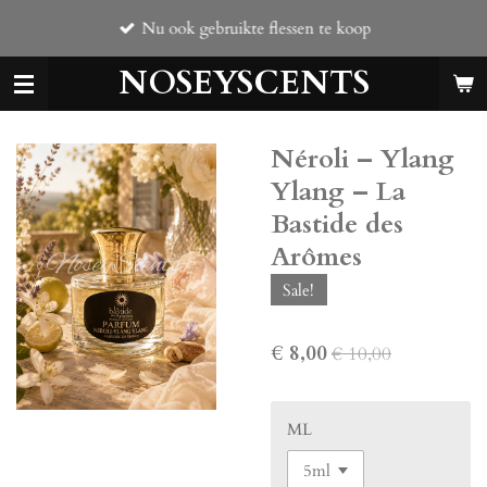
Ga
Nu ook gebruikte flessen te koop
direct
naar
NOSEYSCENTS
de
hoofdinhoud
Néroli – Ylang
Ylang – La
Bastide des
Arômes
Sale!
€ 8,00
€ 10,00
ML