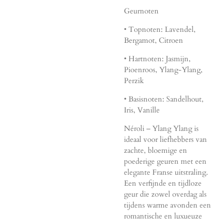
Geurnoten
• Topnoten: Lavendel,
Bergamot, Citroen
• Hartnoten: Jasmijn,
Pioenroos, Ylang-Ylang,
Perzik
• Basisnoten: Sandelhout,
Iris, Vanille
Néroli – Ylang Ylang is
ideaal voor liefhebbers van
zachte, bloemige en
poederige geuren met een
elegante Franse uitstraling.
Een verfijnde en tijdloze
geur die zowel overdag als
tijdens warme avonden een
romantische en luxueuze