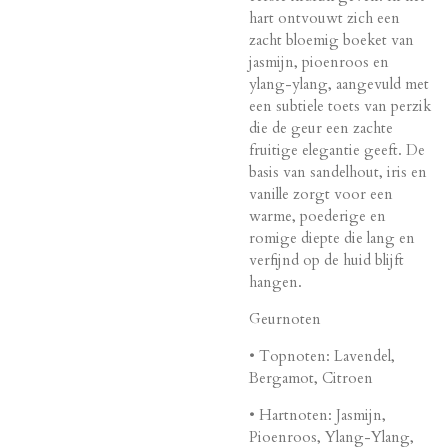
hart ontvouwt zich een
zacht bloemig boeket van
jasmijn, pioenroos en
ylang-ylang, aangevuld met
een subtiele toets van perzik
die de geur een zachte
fruitige elegantie geeft. De
basis van sandelhout, iris en
vanille zorgt voor een
warme, poederige en
romige diepte die lang en
verfijnd op de huid blijft
hangen.
Geurnoten
• Topnoten: Lavendel,
Bergamot, Citroen
• Hartnoten: Jasmijn,
Pioenroos, Ylang-Ylang,