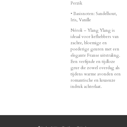
Perzik
• Basisnoten: Sandelhout,
Iris, Vanille
Néroli – Ylang Ylang is
ideaal voor liefhebbers van
zachte, bloemige en
poederige geuren met een
elegante Franse uitstraling.
Een verfijnde en tijdloze
geur die zowel overdag als
tijdens warme avonden een
romantische en luxueuze
indruk achterlaat.