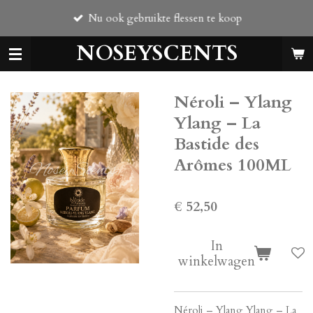
Ga
Nu ook gebruikte flessen te koop
direct
naar
NOSEYSCENTS
de
hoofdinhoud
Néroli – Ylang
Ylang – La
Bastide des
Arômes 100ML
€ 52,50
In
winkelwagen
Néroli – Ylang Ylang – La