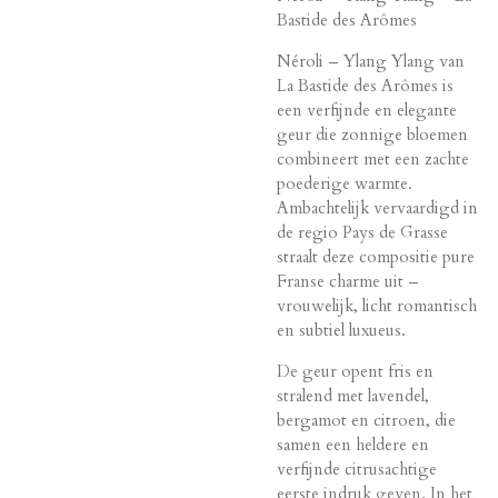
Bastide des Arômes
Néroli – Ylang Ylang van
La Bastide des Arômes is
een verfijnde en elegante
geur die zonnige bloemen
combineert met een zachte
poederige warmte.
Ambachtelijk vervaardigd in
de regio Pays de Grasse
straalt deze compositie pure
Franse charme uit –
vrouwelijk, licht romantisch
en subtiel luxueus.
De geur opent fris en
stralend met lavendel,
bergamot en citroen, die
samen een heldere en
verfijnde citrusachtige
eerste indruk geven. In het